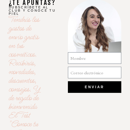
¿TE APUNTAS?
SUBSCRÍBETE AL
CLUB Y CONOCE TU
PIEL
Tendrás los
gastos de
envío gratis
en tus
cosméticos.
Recibirás,
novedades,
descuentos,
consejos. Y
ENVIAR
de regalo de
bienvenida
El Test
"Conoce tu