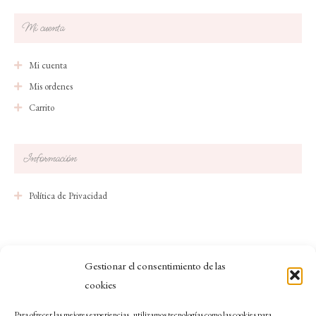
Mi cuenta
Mi cuenta
Mis ordenes
Carrito
Información
Política de Privacidad
Gestionar el consentimiento de las
© Copyright 2023 Belén Cuendias Skin Beauty
cookies
Para ofrecer las mejores experiencias, utilizamos tecnologías como las cookies para