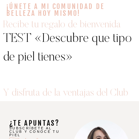
¡ÚNETE A MI COMUNIDAD DE
BELLEZA HOY MISMO!
Recibe tu regalo de bienvenida
TEST «Descubre que tipo
de piel tienes»
Y disfruta de la ventajas del Club
¿TE APUNTAS?
SUBSCRÍBETE AL
CLUB Y CONOCE TU
PIEL