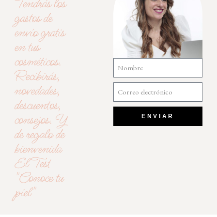
Tendrás los
gastos de
envío gratis
en tus
cosméticos.
Recibirás,
novedades,
descuentos,
consejos. Y
ENVIAR
de regalo de
bienvenida
El Test
"Conoce tu
piel"