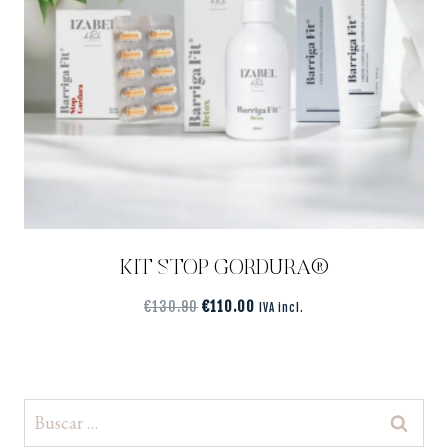
KIT STOP GORDURA®️
€
130.90
€
110.00
IVA incl.