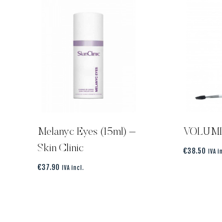
Melanyc Eyes (15ml) –
VOLUM
Skin Clinic
€
38.50
IVA i
€
37.90
IVA incl.