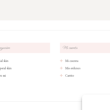
gación
Mi cuenta
al skin
Mi cuenta
poral skin
Mis ordenes
re mi
Carrito