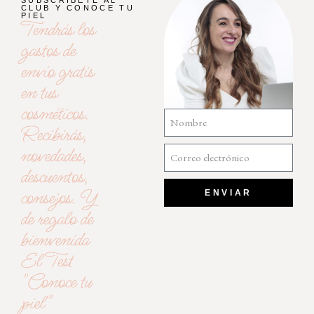
CLUB Y CONOCE TU
PIEL
Tendrás los
gastos de
envío gratis
en tus
cosméticos.
Recibirás,
novedades,
descuentos,
consejos. Y
ENVIAR
de regalo de
bienvenida
El Test
"Conoce tu
piel"